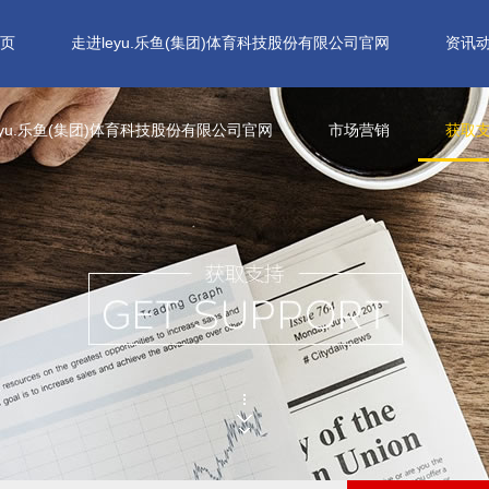
页
走进leyu.乐鱼(集团)体育科技股份有限公司官网
资讯
eyu.乐鱼(集团)体育科技股份有限公司官网
市场营销
获取
企业荣誉
视频中心
资质证书
工程应用
在线服务
毛遂自荐
企业文化
业务合作
资料下载
集
打
、
份
全
、
、
、
公司的资质、业绩、信誉将是
公司的资质、业绩、信誉将是
公司的资质、业绩、信誉将是
leyu.乐鱼(集团)体育科技股份
leyu.乐鱼(集团)体育科技股份
leyu.乐鱼(集团)体育科技股份
科学、诚信、合作、进步，振
公司的资质、业绩、信誉将是
公司的资质、业绩、信誉将是
拥
科
一
我们合作成功的可靠保证
我们合作成功的可靠保证
我们合作成功的可靠保证
有限公司官网集团是我国第一
有限公司官网集团是我国第一
有限公司官网集团是我国第一
作、高效、创新、求实
我们合作成功的可靠保证
我们合作成功的可靠保证
资
作
家规范化股份公司
家规范化股份公司
家规范化股份公司