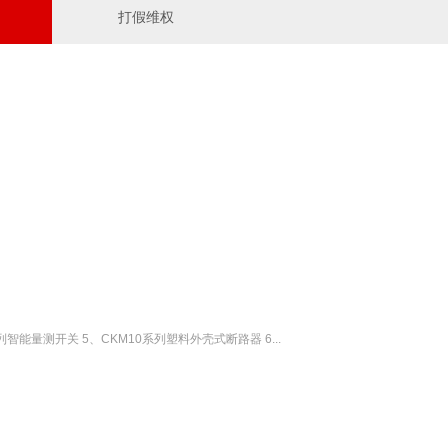
打假维权
智能量测开关 5、CKM10系列塑料外壳式断路器 6...