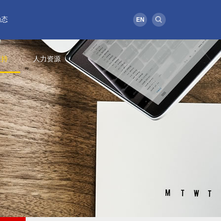
动态
EN
支持
人力资源
公司新闻
产品总汇
营销网络
用人之道
集团报刊
价格查询
国际贸易
招聘信息
视频中心
资质证书
工程应用
毛遂自荐
业务合作
团缩影
假维权
有一家全资子集团、六家全
学、诚信、合作、进步，振
电气企业、两家网络…
、高效、创新、求实