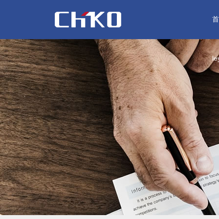
首
l
集团简介
公司新闻
产品总汇
营销网络
服务体系
用人之道
总裁致辞
集团报刊
价格查询
国际贸易
技术支持
招聘信息
以电气产业为主导，环保、能
以电气产业为主导，环保、能
以电气产业为主导，环保、能
以电气产业为主导，环保、能
以电气产业为主导，环保、能
以电气产业为主导，环保、能
全力创建一个以“诚信”为本
leyu.乐鱼(集团)体育科技股
拥有一家全资子集团、六家
全力创建一个以“诚信”为本
全力创建一个以“诚信”为本
全力创建一个以“诚信”为本
源、新材料等产业…
源、新材料等产业…
源、新材料等产业…
源、新材料等产业…
源、新材料等产业…
源、新材料等产业…
日益发展的现代化企业
有限公司官网集团是我国第
资电气企业、两家网络…
日益发展的现代化企业
日益发展的现代化企业
日益发展的现代化企业
家规范化股份公司