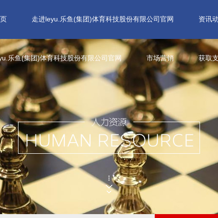
页
走进leyu.乐鱼(集团)体育科技股份有限公司官网
资讯
eyu.乐鱼(集团)体育科技股份有限公司官网
市场营销
获取
企业荣誉
视频中心
资质证书
工程应用
在线服务
毛遂自荐
企业文化
业务合作
资料下载
集
打
、
份
全
、
、
、
公司的资质、业绩、信誉将是
公司的资质、业绩、信誉将是
公司的资质、业绩、信誉将是
leyu.乐鱼(集团)体育科技股份
leyu.乐鱼(集团)体育科技股份
leyu.乐鱼(集团)体育科技股份
科学、诚信、合作、进步，振
公司的资质、业绩、信誉将是
公司的资质、业绩、信誉将是
拥
科
一
我们合作成功的可靠保证
我们合作成功的可靠保证
我们合作成功的可靠保证
有限公司官网集团是我国第一
有限公司官网集团是我国第一
有限公司官网集团是我国第一
作、高效、创新、求实
我们合作成功的可靠保证
我们合作成功的可靠保证
资
作
家规范化股份公司
家规范化股份公司
家规范化股份公司