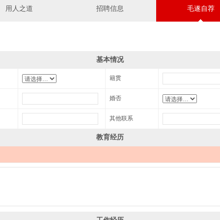
用人之道
招聘信息
毛遂自荐
基本情况
籍贯
婚否
其他联系
教育经历