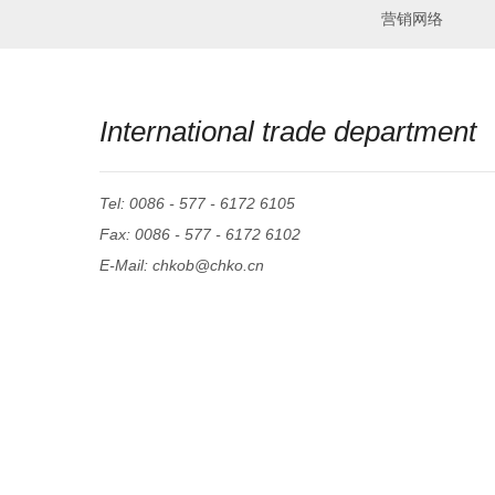
营销网络
International trade department
Tel: 0086 - 577 - 6172 6105
Fax: 0086 - 577 - 6172 6102
E-Mail: chkob@chko.cn