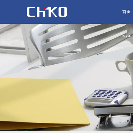
首页
ley
集团简介
公司新闻
产品总汇
营销网络
服务体系
用人之道
总裁致辞
集团报刊
价格查询
国际贸易
技术支持
招聘信息
以电气产业为主导，环保、能
以电气产业为主导，环保、能
以电气产业为主导，环保、能
以电气产业为主导，环保、能
以电气产业为主导，环保、能
以电气产业为主导，环保、能
全力创建一个以“诚信”为本、
leyu.乐鱼(集团)体育科技股份
拥有一家全资子集团、六家全
全力创建一个以“诚信”为本、
全力创建一个以“诚信”为本、
全力创建一个以“诚信”为本、
源、新材料等产业…
源、新材料等产业…
源、新材料等产业…
源、新材料等产业…
源、新材料等产业…
源、新材料等产业…
日益发展的现代化企业
有限公司官网集团是我国第一
资电气企业、两家网络…
日益发展的现代化企业
日益发展的现代化企业
日益发展的现代化企业
家规范化股份公司