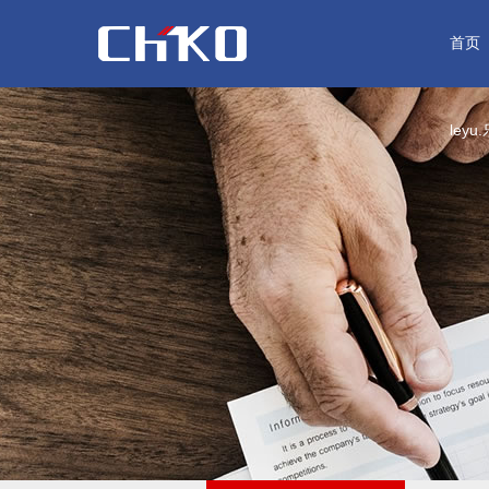
首页
ley
集团简介
公司新闻
产品总汇
营销网络
服务体系
用人之道
总裁致辞
集团报刊
价格查询
国际贸易
技术支持
招聘信息
以电气产业为主导，环保、能
以电气产业为主导，环保、能
以电气产业为主导，环保、能
以电气产业为主导，环保、能
以电气产业为主导，环保、能
以电气产业为主导，环保、能
全力创建一个以“诚信”为本、
leyu.乐鱼(集团)体育科技股份
拥有一家全资子集团、六家全
全力创建一个以“诚信”为本、
全力创建一个以“诚信”为本、
全力创建一个以“诚信”为本、
源、新材料等产业…
源、新材料等产业…
源、新材料等产业…
源、新材料等产业…
源、新材料等产业…
源、新材料等产业…
日益发展的现代化企业
有限公司官网集团是我国第一
资电气企业、两家网络…
日益发展的现代化企业
日益发展的现代化企业
日益发展的现代化企业
家规范化股份公司